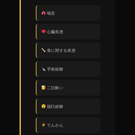
喘息
心臓疾患
骨に関する疾患
手術経験
二日酔い
脱臼経験
てんかん