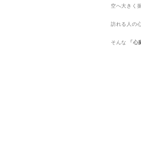
空へ大きく
訪れる人の
そんな
「心