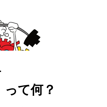
ー
）って何？