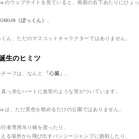
ate Osaka のウェブサイトを見ていると、画面の右下あたりに
POKKUN（ぽっくん）
。
っくん、ただのマスコットキャラクターではありません。
誕生のヒミツ
モチーフは、なんと
「心臓」
。
、真っ赤なハートに血管のような管がついています。
te Osaka は、ただ景色を眺めるだけの公園ではありません。
歩行者専用吊り橋を渡ったり、
を超える場所から飛び出すバンジージャンプに挑戦したり、