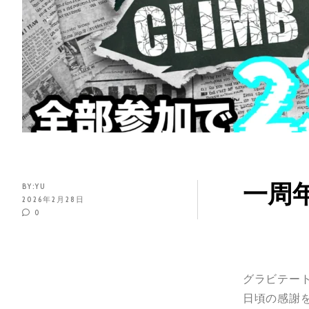
一周
BY:
YU
2026年2月28日
0
グラビテー
日頃の感謝