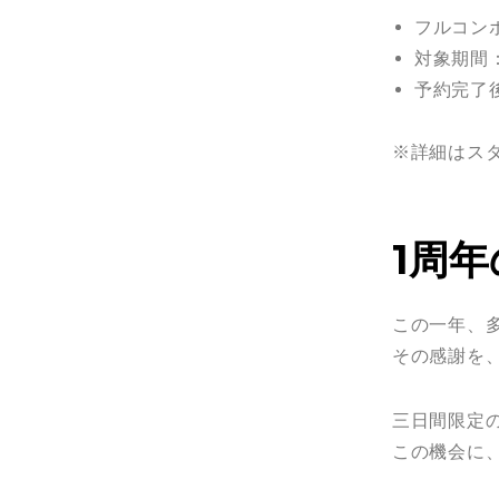
フルコン
対象期間
予約完了
※詳細はス
1周
この一年、
その感謝を
三日間限定
この機会に