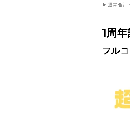
▶ 通常合計
1周
フルコン